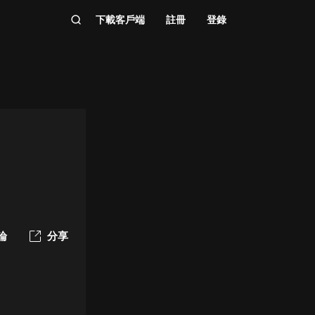
下載客戶端
註冊
登錄
論
分享