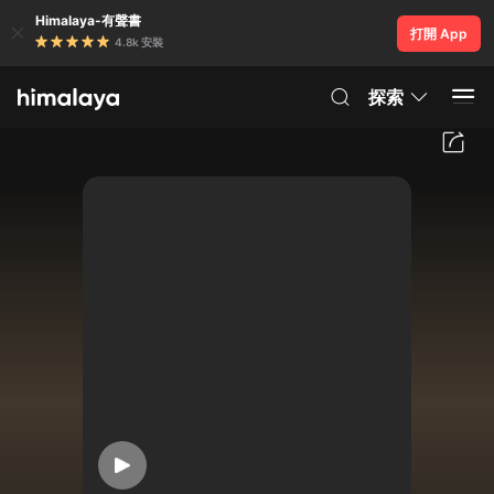
Himalaya-有聲書
打開 App
4.8k 安裝
探索