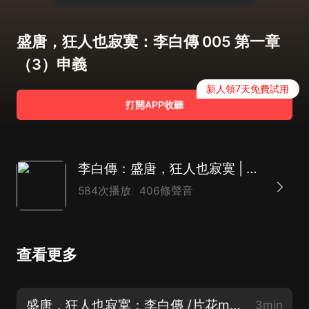
盛唐，狂人也寂寞：李白傳 005 第一章
（3）申義
新人領7天免費試用
打開APP收聽
李白傳：盛唐，狂人也寂寞 | 長安三萬里 | 唐朝詩人 | 杜甫郭子儀唐玄宗 | 從開元盛世到安史之亂
584次播放
406條聲音
查看更多
盛唐，狂人也寂寞：李白傳 /片花mp3
3min