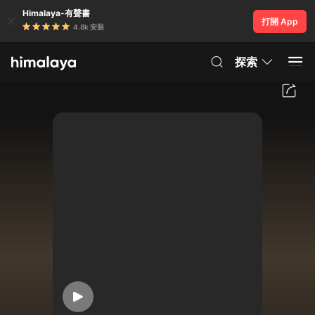
Himalaya-有聲書
打開 App
4.8k 安裝
探索