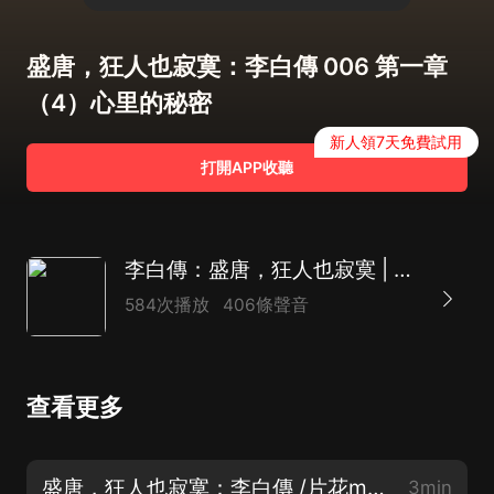
盛唐，狂人也寂寞：李白傳 006 第一章
（4）心里的秘密
新人領7天免費試用
打開APP收聽
李白傳：盛唐，狂人也寂寞 | 長安三萬里 | 唐朝詩人 | 杜甫郭子儀唐玄宗 | 從開元盛世到安史之亂
584次播放
406條聲音
查看更多
盛唐，狂人也寂寞：李白傳 /片花mp3
3min