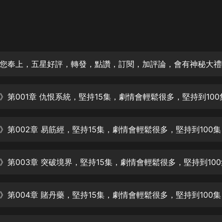
灰姑娘音樂
郭德綱於謙相聲全集
德雲社郭德綱相聲VIP
您奉上，五星好評，轉發，點讚，訂閱，加評論，會有神秘大禮
安全警長啦咘啦哆·假期篇|新篇章加
更|寶寶巴士故事
寶寶巴士
凡人修仙傳|楊洋主演影視原著|薑廣
濤配音多播版本
光合積木
摸金天師【第一季】（紫襟演播）
有聲的紫襟
無敵六皇子|爆笑穿越|無敵流皇子|安
燃領銜有聲小說
安燃