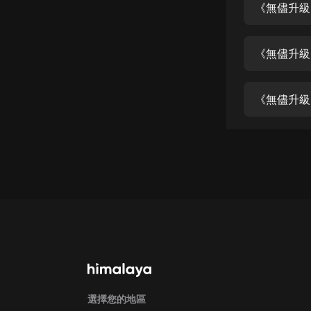
經典名著
人物傳記
《無儘升級
電影
生活
《無儘升級
英語
日語
課程
少兒教育
二次元
教育培訓
IT科技
汽車
選擇您的地區