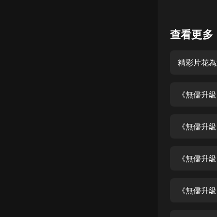
懸疑
查看更多
科幻
好書精講
精彩片花為
外語
耽美
認知思維
人文
音樂
粵語
頭條
娛樂