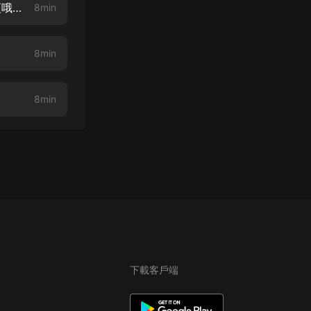
《無儘升級》第005章 連老師也敢欺騙（給章節點讚加評論，每天都會爆更哦！）
8min
8min
）
8min
下載客戶端