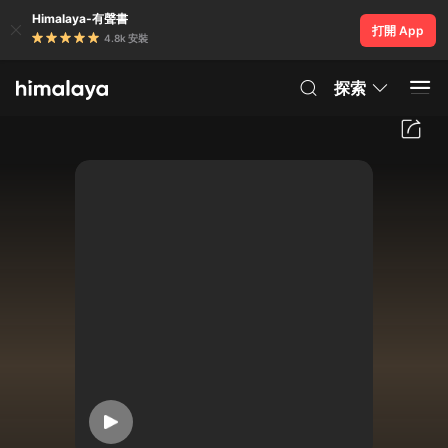
Himalaya-有聲書
打開 App
4.8k 安裝
探索