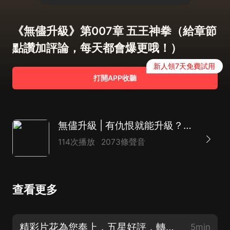
《無儘升級》第007章 五王神拳（給章節
點讚加評論，每天都會爆更哦！）
新人領7天免費試用
打開APP收聽
無儘升級 | 有仇恨就能升級？簡直不要太爽
114次播放
2073條聲音
查看更多
精彩片花為您奉上，五星好評，轉發，點讚，訂閱，加評論，會有神秘大禮哦！
5min