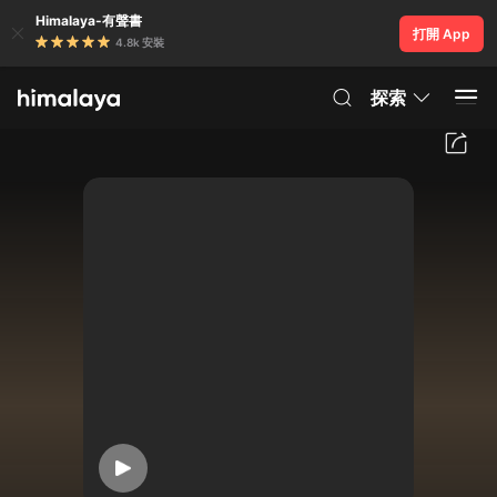
Himalaya-有聲書
打開 App
4.8k 安裝
探索