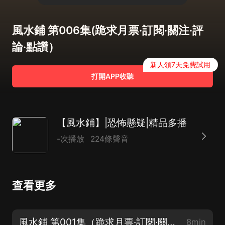
風水鋪 第006集(跪求月票·訂閱·關注·評
論·點讚）
新人領7天免費試用
打開APP收聽
【風水鋪】|恐怖懸疑|精品多播
-次播放
224條聲音
查看更多
風水鋪 第001集（跪求月票·訂閱·關注·評論·點讚）
8min