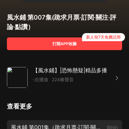
風水鋪 第007集(跪求月票·訂閱·關注·評
論·點讚）
新人領7天免費試用
打開APP收聽
【風水鋪】|恐怖懸疑|精品多播
-次播放
224條聲音
查看更多
風水鋪 第001集（跪求月票·訂閱·關注·評論·點讚）
8min