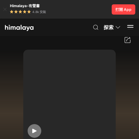
Himalaya-有聲書
打開 App
4.8k 安裝
探索