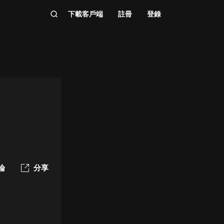
下載客戶端
註冊
登錄
論
分享