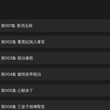
灰姑娘音樂
郭德綱於謙相聲全集
德雲社郭德綱相聲VIP
第001集 香消玉殞
安全警長啦咘啦哆·假期篇|新篇章加
更|寶寶巴士故事
 第002集 董貴妃病入膏肓
寶寶巴士
凡人修仙傳|楊洋主演影視原著|薑廣
濤配音多播版本
第003集 順治暴怒
光合積木
 第004集 癡情皇帝順治
摸金天師【第一季】（紫襟演播）
有聲的紫襟
第005集 心願未了
無敵六皇子|爆笑穿越|無敵流皇子|安
燃領銜有聲小說
安燃
 第006集 三皇子假傳聖旨