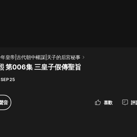
最佳女婿｜都市異能多人有聲劇｜一
種侃侃｜有聲小說
一種侃侃
米小圈上學記:一二三年級 | 暢銷出版
少年皇帝|古代朝中權謀|天子的后宮秘事
物
 第006集 三皇子假傳聖旨
米小圈
 SEP 25
破壞者聯盟篇1-4季·猴子警長科學探
案記|寶寶巴士
寶寶巴士
聲音
喜歡
評
大奉打更人丨頭陀淵領銜多人有聲
劇|暢聽全集|王鶴棣、田曦薇主演影
視劇原著|賣報小郎君
頭陀淵講故事
總有這樣的歌只想一個人聽