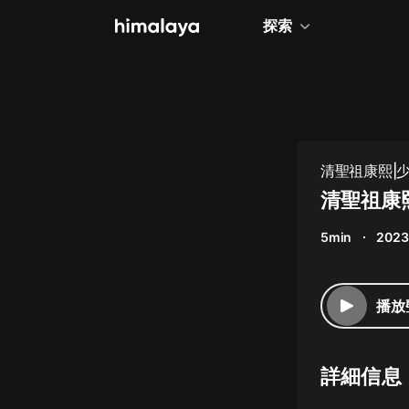
探索
全部
小說
個人成長
清聖祖康熙|
相聲評書
清聖祖康熙
兒童
5min
2023
歷史
情感治愈
播放
健康養生
商業財經
詳細信息
廣播劇