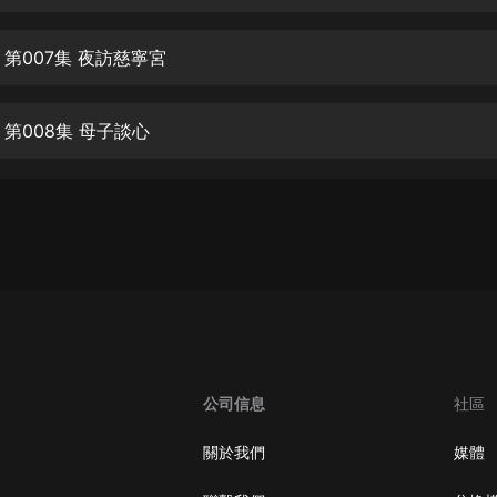
生命科學篇1-2·猴子警長科學探案記|
寶寶巴士科普
寶寶巴士
 第007集 夜訪慈寧宮
【新民間劇場】我的老千江湖｜ 有聲
的紫襟｜ 魔幻千手
第008集 母子談心
有聲的紫襟
《夜色鋼琴曲》
夜色鋼琴曲趙海洋
太荒吞天訣丨熱血玄幻丨紫襟領銜有
聲劇
有聲的紫襟
嫡女貴嫁 | 一刀蘇蘇團隊制作 | 古言
宮鬥重生爽文 多人有聲劇
公司信息
社區
一刀蘇蘇
中國大案紀實 | 每日一驚案！真實案
關於我們
媒體
件恐怖刑偵尚文
大舌頭尚文