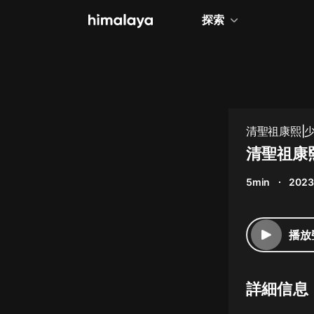
探索
全部
小說
個人成長
清聖祖康熙|
相聲評書
清聖祖康熙
兒童
5min
2023
歷史
情感治愈
播放
健康養生
商業財經
詳細信息
廣播劇