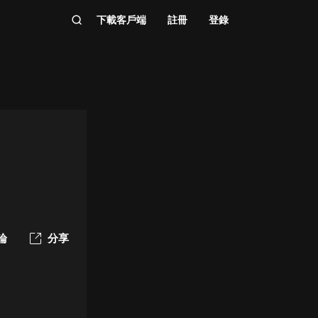
下載客戶端
註冊
登錄
論
分享