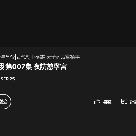
最佳女婿｜都市異能多人有聲劇｜一
種侃侃｜有聲小說
一種侃侃
米小圈上學記:一二三年級 | 暢銷出版
少年皇帝|古代朝中權謀|天子的后宮秘事
物
 第007集 夜訪慈寧宮
米小圈
 SEP 25
破壞者聯盟篇1-4季·猴子警長科學探
案記|寶寶巴士
寶寶巴士
聲音
喜歡
評
大奉打更人丨頭陀淵領銜多人有聲
劇|暢聽全集|王鶴棣、田曦薇主演影
視劇原著|賣報小郎君
頭陀淵講故事
總有這樣的歌只想一個人聽