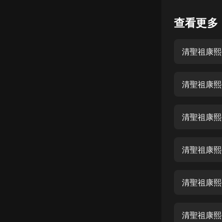
懸疑
查看更多
科幻
清聖祖康熙 
好書精講
外語
清聖祖康熙
耽美
認知思維
清聖祖康熙 
人文
音樂
清聖祖康熙
粵語
清聖祖康熙 
頭條
娛樂
清聖祖康熙