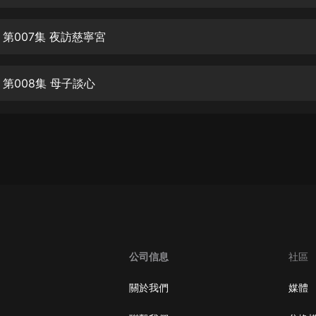
生命科學篇1-2·猴子警長科學探案記|
寶寶巴士科普
寶寶巴士
 第007集 夜訪慈寧宮
【新民間劇場】我的老千江湖｜ 有聲
的紫襟｜ 魔幻千手
第008集 母子談心
有聲的紫襟
《夜色鋼琴曲》
夜色鋼琴曲趙海洋
太荒吞天訣丨熱血玄幻丨紫襟領銜有
聲劇
有聲的紫襟
嫡女貴嫁 | 一刀蘇蘇團隊制作 | 古言
宮鬥重生爽文 多人有聲劇
公司信息
社區
一刀蘇蘇
中國大案紀實 | 每日一驚案！真實案
關於我們
媒體
件恐怖刑偵尚文
大舌頭尚文