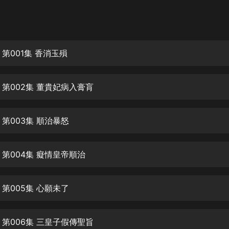
灰姑娘音樂
郭德綱於謙相聲全集
德雲社郭德綱相聲VIP
第001集 香消玉殞
安全警長啦咘啦哆·假期篇|新篇章加
更|寶寶巴士故事
 第002集 董貴妃病入膏肓
寶寶巴士
凡人修仙傳|楊洋主演影視原著|薑廣
濤配音多播版本
第003集 順治暴怒
光合積木
 第004集 癡情皇帝順治
摸金天師【第一季】（紫襟演播）
有聲的紫襟
第005集 心願未了
無敵六皇子|爆笑穿越|無敵流皇子|安
燃領銜有聲小說
安燃
 第006集 三皇子假傳聖旨