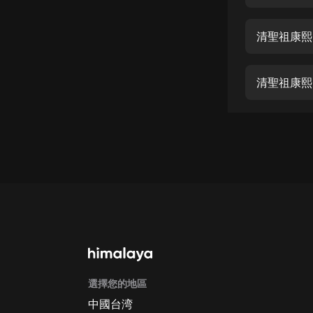
經典名著
人物傳記
清聖祖康熙
電影
生活
清聖祖康熙 
英語
日語
課程
少兒教育
二次元
教育培訓
IT科技
選擇您的地區
汽車
中國台湾