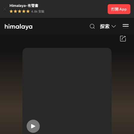
Himalaya-有聲書
打開 App
4.8k 安裝
探索