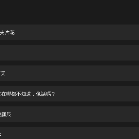
灰姑娘音樂
郭德綱於謙相聲全集
德雲社郭德綱相聲VIP
夫片花
安全警長啦咘啦哆·假期篇|新篇章加
更|寶寶巴士故事
寶寶巴士
凡人修仙傳|楊洋主演影視原著|薑廣
濤配音多播版本
雨天
光合積木
丈夫在哪都不知道，像話嗎？
摸金天師【第一季】（紫襟演播）
有聲的紫襟
找顧辰
無敵六皇子|爆笑穿越|無敵流皇子|安
燃領銜有聲小說
安燃
你