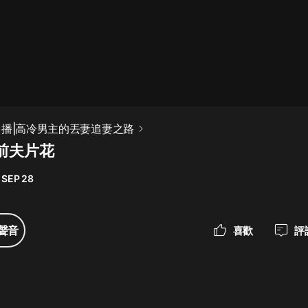
最佳女婿｜都市異能多人有聲劇｜一
種侃侃｜有聲小說
一種侃侃
米小圈上學記:一二三年級 | 暢銷出版
多播|高冷男主的丟妻追妻之路
物
前夫片花
米小圈
 SEP 28
破壞者聯盟篇1-4季·猴子警長科學探
案記|寶寶巴士
寶寶巴士
聲音
喜歡
評
大奉打更人丨頭陀淵領銜多人有聲
劇|暢聽全集|王鶴棣、田曦薇主演影
視劇原著|賣報小郎君
頭陀淵講故事
總有這樣的歌只想一個人聽