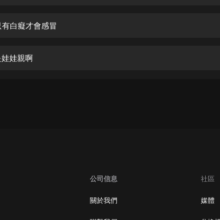
生命科學篇1-2·猴子警長科學探案記|
寶寶巴士科普
寶寶巴士
天只有白癡才會感冒
【新民間劇場】我的老千江湖｜ 有聲
的紫襟｜ 魔幻千手
是娃娃親啊
有聲的紫襟
《夜色鋼琴曲》
夜色鋼琴曲趙海洋
太荒吞天訣丨熱血玄幻丨紫襟領銜有
聲劇
有聲的紫襟
嫡女貴嫁 | 一刀蘇蘇團隊制作 | 古言
宮鬥重生爽文 多人有聲劇
公司信息
社區
一刀蘇蘇
中國大案紀實 | 每日一驚案！真實案
關於我們
媒體
件恐怖刑偵尚文
大舌頭尚文