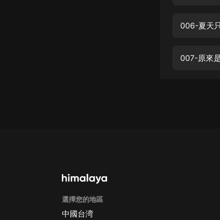
經典名著
人物傳記
006-夏
電影
生活
007-原來
英語
日語
課程
少兒教育
二次元
教育培訓
IT科技
選擇您的地區
汽車
中國台湾