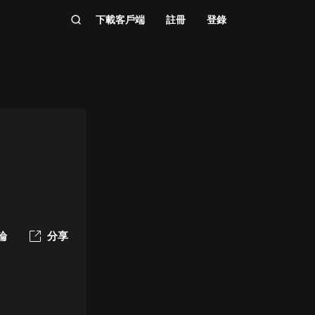
下載客戶端
註冊
登錄
論
分享