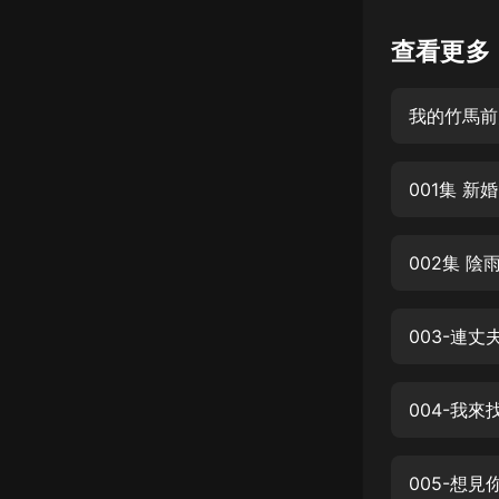
懸疑
查看更多
科幻
我的竹馬前
好書精講
外語
001集 新婚
耽美
認知思維
002集 陰
人文
音樂
003-連
粵語
004-我來
頭條
娛樂
005-想見