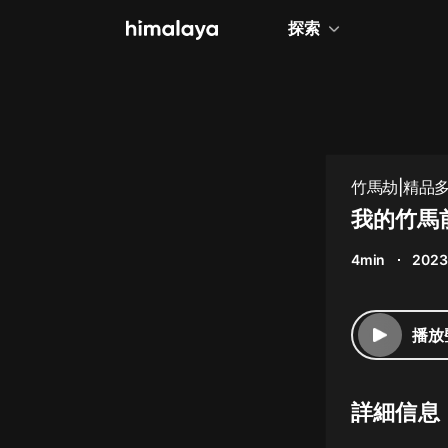
探索
全部
小說
個人成長
竹馬劫|精品
相聲評書
我的竹馬
兒童
4min
2023
歷史
情感治愈
播放
健康養生
商業財經
詳細信息
廣播劇