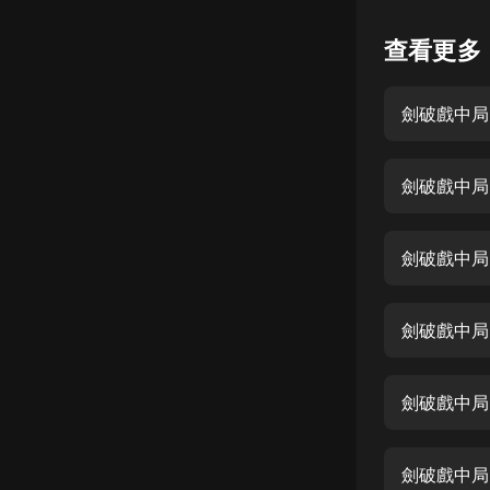
懸疑
查看更多
科幻
劍破戲中局-
好書精講
外語
劍破戲中局-
耽美
認知思維
劍破戲中局-
人文
音樂
劍破戲中局-
粵語
劍破戲中局
頭條
娛樂
劍破戲中局-