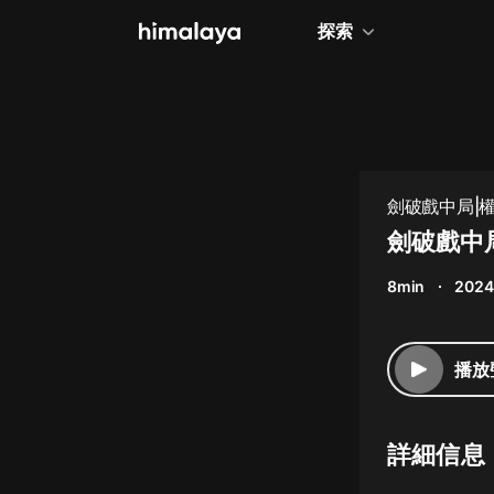
探索
全部
小說
個人成長
劍破戲中局|
相聲評書
劍破戲中局
兒童
8min
2024
歷史
情感治愈
播放
健康養生
商業財經
詳細信息
廣播劇