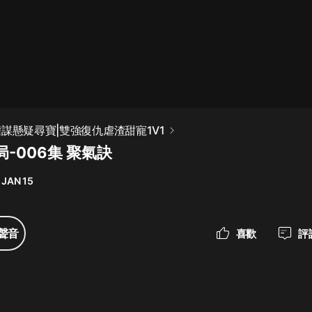
最佳女婿｜都市異能多人有聲劇｜一
種侃侃｜有聲小說
一種侃侃
米小圈上學記:一二三年級 | 暢銷出版
權謀懸疑尋寶|雙強復仇虐渣甜寵1V1
物
-006集 聚氣訣
米小圈
 JAN 15
破壞者聯盟篇1-4季·猴子警長科學探
案記|寶寶巴士
寶寶巴士
聲音
喜歡
評
大奉打更人丨頭陀淵領銜多人有聲
劇|暢聽全集|王鶴棣、田曦薇主演影
視劇原著|賣報小郎君
頭陀淵講故事
總有這樣的歌只想一個人聽