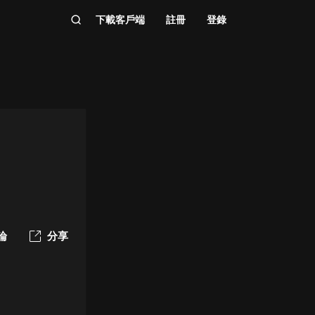
下載客戶端
註冊
登錄
論
分享