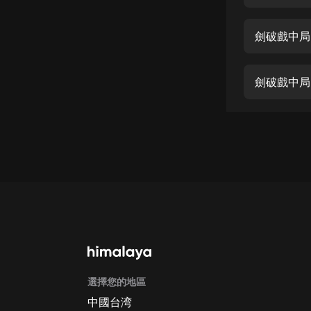
經典名著
人物傳記
劍破戲中局
電影
生活
劍破戲中局
英語
日語
課程
少兒教育
二次元
教育培訓
IT科技
選擇您的地區
汽車
中國台湾