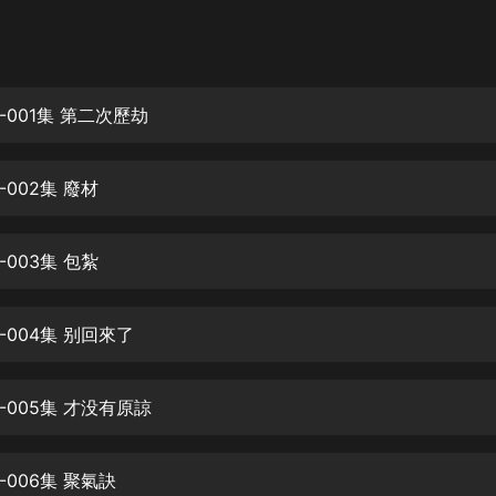
灰姑娘音樂
郭德綱於謙相聲全集
德雲社郭德綱相聲VIP
001集 第二次歷劫
安全警長啦咘啦哆·假期篇|新篇章加
更|寶寶巴士故事
002集 廢材
寶寶巴士
凡人修仙傳|楊洋主演影視原著|薑廣
濤配音多播版本
003集 包紮
光合積木
004集 别回來了
摸金天師【第一季】（紫襟演播）
有聲的紫襟
-005集 才没有原諒
無敵六皇子|爆笑穿越|無敵流皇子|安
燃領銜有聲小說
安燃
006集 聚氣訣