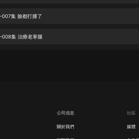
生命科學篇1-2·猴子警長科學探案記|
寶寶巴士科普
寶寶巴士
-007集 臉都打腫了
【新民間劇場】我的老千江湖｜ 有聲
的紫襟｜ 魔幻千手
-008集 治療老寒腿
有聲的紫襟
《夜色鋼琴曲》
夜色鋼琴曲趙海洋
太荒吞天訣丨熱血玄幻丨紫襟領銜有
聲劇
有聲的紫襟
嫡女貴嫁 | 一刀蘇蘇團隊制作 | 古言
宮鬥重生爽文 多人有聲劇
公司信息
社區
一刀蘇蘇
中國大案紀實 | 每日一驚案！真實案
關於我們
媒體
件恐怖刑偵尚文
大舌頭尚文