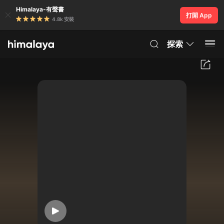
Himalaya-有聲書
打開 App
4.8k 安裝
探索