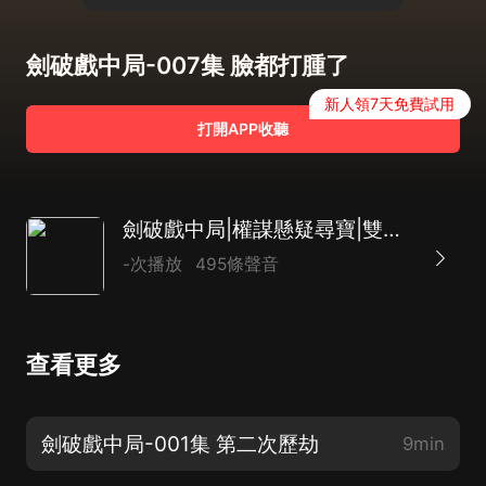
劍破戲中局-007集 臉都打腫了
新人領7天免費試用
打開APP收聽
劍破戲中局|權謀懸疑尋寶|雙強復仇虐渣甜寵1V1
-次播放
495條聲音
查看更多
劍破戲中局-001集 第二次歷劫
9min