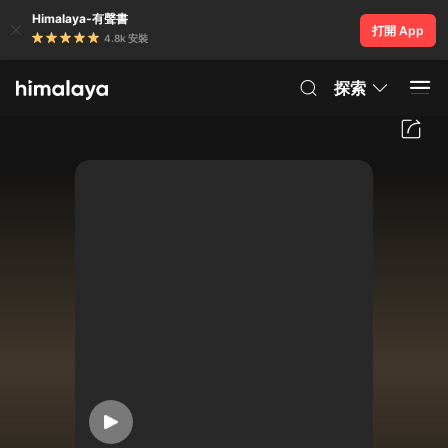
Himalaya-有聲書
打開 App
4.8k 安裝
探索