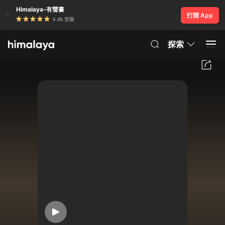
Himalaya-有聲書
打開 App
4.8k 安裝
探索