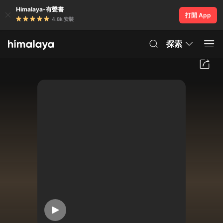
Himalaya-有聲書
打開 App
4.8k 安裝
探索