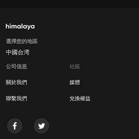
選擇您的地區
中國台湾
公司信息
社區
關於我們
媒體
聯繫我們
兌換權益