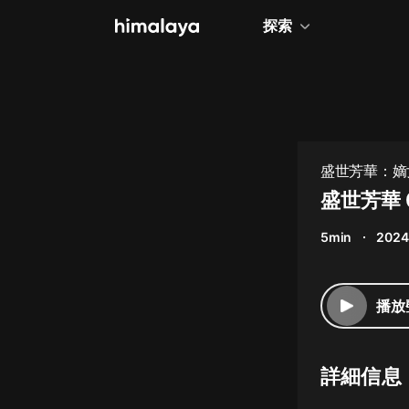
探索
全部
小說
個人成長
盛世芳華：嫡女
相聲評書
盛世芳華
兒童
5min
2024
歷史
情感治愈
播放
健康養生
商業財經
詳細信息
廣播劇