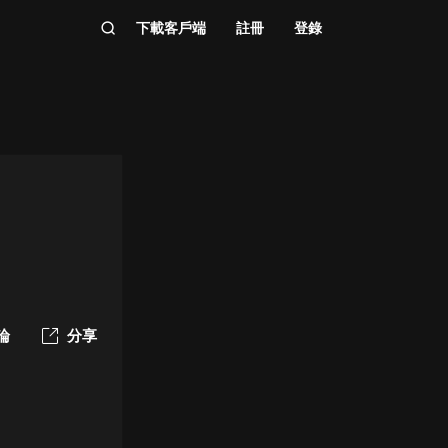
下載客戶端
註冊
登錄
論
分享