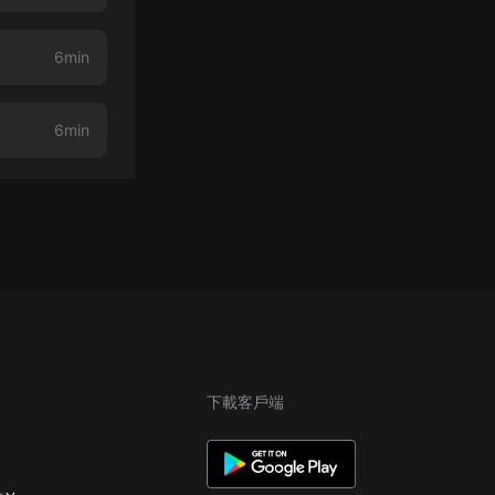
6min
6min
下載客戶端