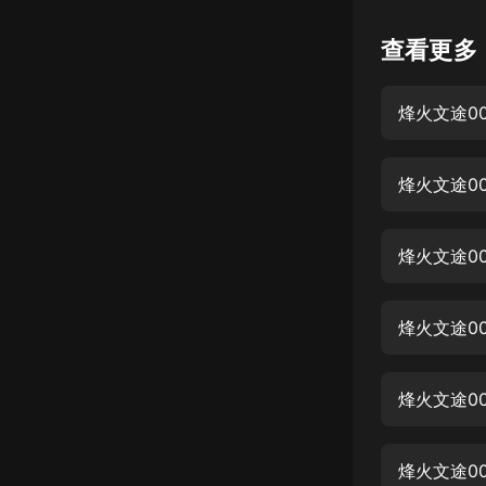
懸疑
查看更多
科幻
烽火文途0
好書精講
外語
烽火文途0
耽美
認知思維
烽火文途0
人文
音樂
烽火文途0
粵語
烽火文途0
頭條
娛樂
烽火文途0