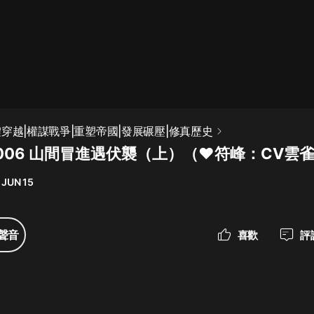
最佳女婿｜都市異能多人有聲劇｜一
種侃侃｜有聲小說
一種侃侃
米小圈上學記:一二三年級 | 暢銷出版
穿越|權謀戰爭|重塑帝國|發展碾壓|修真歷史
物
006 山間冒進遇伏襲（上）（❤符峰：CV雲
米小圈
 JUN 15
破壞者聯盟篇1-4季·猴子警長科學探
案記|寶寶巴士
寶寶巴士
聲音
喜歡
評
大奉打更人丨頭陀淵領銜多人有聲
劇|暢聽全集|王鶴棣、田曦薇主演影
視劇原著|賣報小郎君
頭陀淵講故事
總有這樣的歌只想一個人聽