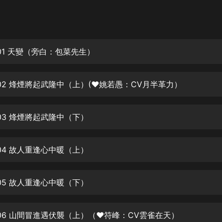
灰姑娘音樂
郭德綱於謙相聲全集
德雲社郭德綱相聲VIP
01 天變（旁白：包菜先生）
安全警長啦咘啦哆·假期篇|新篇章加
更|寶寶巴士故事
02 烽煙將起武隆中（上）(❤姚若愚：CV月半革力）
寶寶巴士
凡人修仙傳|楊洋主演影視原著|薑廣
濤配音多播版本
03 烽煙將起武隆中（下）
光合積木
04 故人重逢心中暖（上）
摸金天師【第一季】（紫襟演播）
有聲的紫襟
05 故人重逢心中暖（下）
無敵六皇子|爆笑穿越|無敵流皇子|安
燃領銜有聲小說
安燃
06 山間冒進遇伏襲（上）（❤符峰：CV雲雀在天）