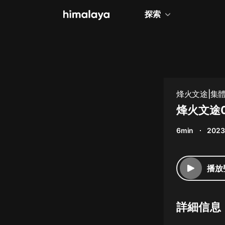
探索
全部
小說
個人成長
烽火文途|集體
相聲評書
烽火文途
兒童
6min
2023
歷史
情感治愈
播放
健康養生
商業財經
詳細信息
廣播劇