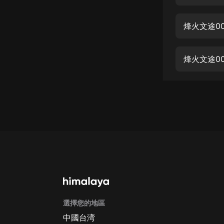
經典名著
人物傳記
烽火文途0
電影
生活
烽火文途0
英語
日語
課程
少兒教育
二次元
教育培訓
IT科技
選擇您的地區
汽車
中國台湾