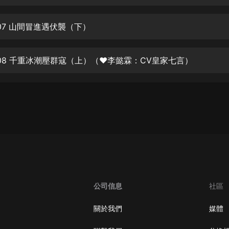
生命科學篇1-2·猴子警長科學探案記|
寶寶巴士科普
寶寶巴士
07 山間冒進遇伏襲（下）
【新民間劇場】我的老千江湖｜ 有聲
的紫襟｜ 魔幻千手
08 千重冰潮壓群寇（上）（❤李懿霖：CV皇家七言）
有聲的紫襟
《夜色鋼琴曲》
夜色鋼琴曲趙海洋
太荒吞天訣丨熱血玄幻丨紫襟領銜有
聲劇
有聲的紫襟
嫡女貴嫁 | 一刀蘇蘇團隊制作 | 古言
宮鬥重生爽文 多人有聲劇
公司信息
社區
一刀蘇蘇
中國大案紀實 | 每日一驚案！真實案
關於我們
媒體
件恐怖刑偵尚文
大舌頭尚文