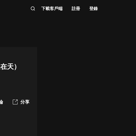
下載客戶端
註冊
登錄
雀在天）
論
分享