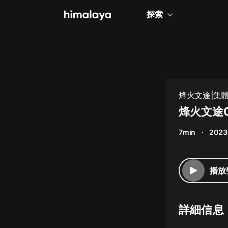
探索
全部
小說
個人成長
烽火文途|集體
相聲評書
烽火文途
兒童
7min
2023
歷史
情感治愈
播放
健康養生
商業財經
詳細信息
廣播劇