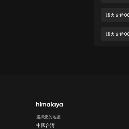
經典名著
人物傳記
烽火文途0
電影
生活
烽火文途0
英語
日語
課程
少兒教育
二次元
教育培訓
IT科技
選擇您的地區
汽車
中國台湾