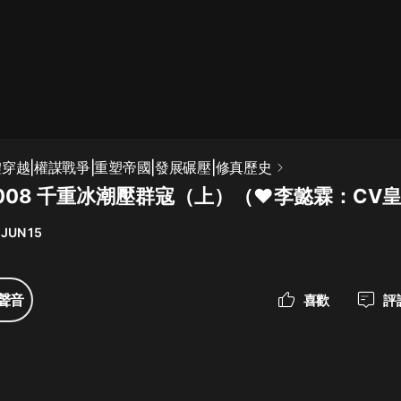
最佳女婿｜都市異能多人有聲劇｜一
種侃侃｜有聲小說
一種侃侃
米小圈上學記:一二三年級 | 暢銷出版
穿越|權謀戰爭|重塑帝國|發展碾壓|修真歷史
物
008 千重冰潮壓群寇（上）（❤李懿霖：CV
米小圈
 JUN 15
破壞者聯盟篇1-4季·猴子警長科學探
案記|寶寶巴士
寶寶巴士
聲音
喜歡
評
大奉打更人丨頭陀淵領銜多人有聲
劇|暢聽全集|王鶴棣、田曦薇主演影
視劇原著|賣報小郎君
頭陀淵講故事
總有這樣的歌只想一個人聽