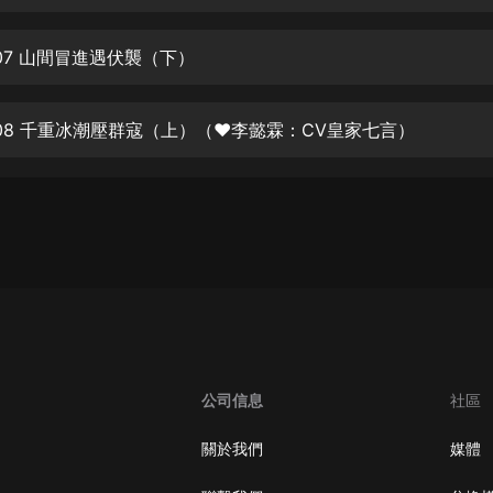
生命科學篇1-2·猴子警長科學探案記|
寶寶巴士科普
寶寶巴士
07 山間冒進遇伏襲（下）
【新民間劇場】我的老千江湖｜ 有聲
的紫襟｜ 魔幻千手
08 千重冰潮壓群寇（上）（❤李懿霖：CV皇家七言）
有聲的紫襟
《夜色鋼琴曲》
夜色鋼琴曲趙海洋
太荒吞天訣丨熱血玄幻丨紫襟領銜有
聲劇
有聲的紫襟
嫡女貴嫁 | 一刀蘇蘇團隊制作 | 古言
宮鬥重生爽文 多人有聲劇
公司信息
社區
一刀蘇蘇
中國大案紀實 | 每日一驚案！真實案
關於我們
媒體
件恐怖刑偵尚文
大舌頭尚文