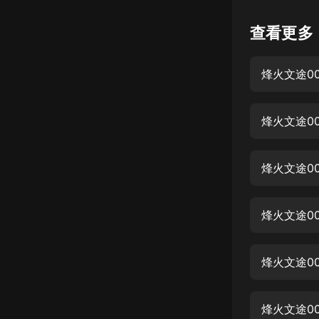
懸疑
查看更多
科幻
烽火文途0
好書精講
外語
烽火文途0
耽美
認知思維
烽火文途0
人文
音樂
烽火文途0
粵語
烽火文途0
頭條
娛樂
烽火文途0