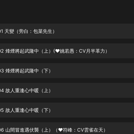
灰姑娘音樂
郭德綱於謙相聲全集
德雲社郭德綱相聲VIP
01 天變（旁白：包菜先生）
安全警長啦咘啦哆·假期篇|新篇章加
更|寶寶巴士故事
02 烽煙將起武隆中（上）(❤姚若愚：CV月半革力）
寶寶巴士
凡人修仙傳|楊洋主演影視原著|薑廣
濤配音多播版本
03 烽煙將起武隆中（下）
光合積木
04 故人重逢心中暖（上）
摸金天師【第一季】（紫襟演播）
有聲的紫襟
05 故人重逢心中暖（下）
無敵六皇子|爆笑穿越|無敵流皇子|安
燃領銜有聲小說
安燃
06 山間冒進遇伏襲（上）（❤符峰：CV雲雀在天）