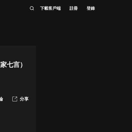
下載客戶端
註冊
登錄
皇家七言）
論
分享