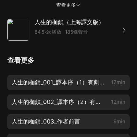
不幸又先天殘疾，在冷漠而陌生的環境中度過了童年，性
查看更多
格因此孤僻而敏感。在寄宿學校度過的歲月讓他飽受了不
合理的學校制度的摧殘，而...
人生的枷鎖（上海譯文版）
84.5k次播放
185條聲音
查看更多
人生的枷鎖_001_譯本序（1）有劇透，慎入
17min
人生的枷鎖_002_譯本序（2）有劇透，慎入
12min
人生的枷鎖_003_作者前言
9min