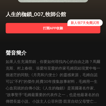
人生的枷鎖_007_牧師公館
新人領7天免費試用
打開APP收聽
聲音簡介
如果人生充滿禁錮，你要如何尋找內心的自由之路？馬爾
克斯、村上春樹、張愛玲至愛的作家毛姆寫給現實中每一
個迷茫的同類;《月亮和六便士》的靈感來源，毛姆自認
可以“不朽”的傑作;耗費30年搜集故事材料，毛姆用一生
心血寫就的自傳小說;《人生的枷鎖》是英國著名作家、
“故事聖手”毛姆最重要的代表作之一，也是他最著名的自
傳體長篇小說。小說主人公菲利普·凱里自幼父母雙亡，