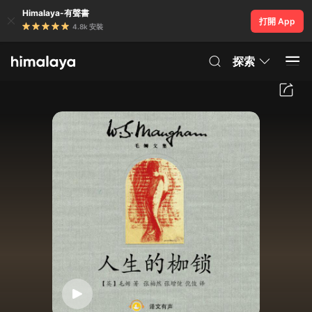
Himalaya-有聲書
打開 App
4.8k 安裝
探索