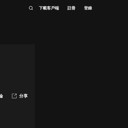
下載客戶端
註冊
登錄
論
分享