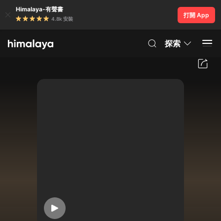
Himalaya-有聲書
打開 App
4.8k 安裝
探索