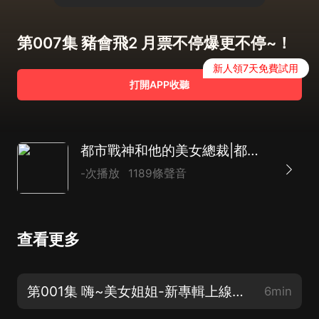
第007集 豬會飛2 月票不停爆更不停~！
新人領7天免費試用
打開APP收聽
都市戰神和他的美女總裁|都市爽文|多播|爽文
-次播放
1189條聲音
查看更多
第001集 嗨~美女姐姐-新專輯上線~！大家點讚關注~！甩甩月票吧~！感謝小耳朵們~！
6min