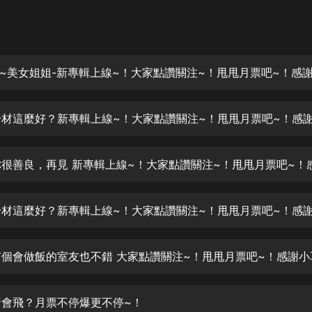
灰姑娘音樂
郭德綱於謙相聲全集
德雲社郭德綱相聲VIP
安全警長啦咘啦哆·假期篇|新篇章加
更|寶寶巴士故事
寶寶巴士
凡人修仙傳|楊洋主演影視原著|薑廣
濤配音多播版本
光合積木
摸金天師【第一季】（紫襟演播）
有聲的紫襟
無敵六皇子|爆笑穿越|無敵流皇子|安
燃領銜有聲小說
安燃
 豬會飛？月票不停爆更不停~！