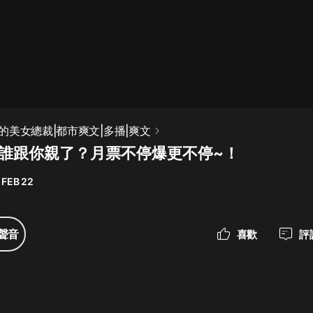
最佳女婿｜都市異能多人有聲劇｜一
種侃侃｜有聲小說
一種侃侃
米小圈上學記:一二三年級 | 暢銷出版
的美女總裁|都市爽文|多播|爽文
物
集 誰跟你親了？月票不停爆更不停~！
米小圈
 FEB 22
破壞者聯盟篇1-4季·猴子警長科學探
案記|寶寶巴士
寶寶巴士
聲音
喜歡
評
大奉打更人丨頭陀淵領銜多人有聲
劇|暢聽全集|王鶴棣、田曦薇主演影
視劇原著|賣報小郎君
頭陀淵講故事
總有這樣的歌只想一個人聽