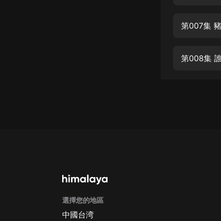
經典名著
人物傳記
第007集
電影
生活
第008集
英語
日語
課程
少兒教育
二次元
教育培訓
IT科技
選擇您的地區
汽車
中國台湾