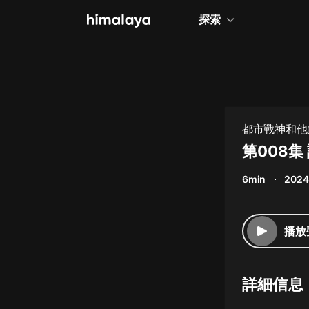
探索
全部
小說
個人成長
都市戰神和他
相聲評書
第008
兒童
6min
2024
歷史
情感治愈
播放
健康養生
商業財經
詳細信息
廣播劇