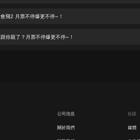
生命科學篇1-2·猴子警長科學探案記|
寶寶巴士科普
寶寶巴士
 豬會飛2 月票不停爆更不停~！
【新民間劇場】我的老千江湖｜ 有聲
的紫襟｜ 魔幻千手
 誰跟你親了？月票不停爆更不停~！
有聲的紫襟
《夜色鋼琴曲》
夜色鋼琴曲趙海洋
太荒吞天訣丨熱血玄幻丨紫襟領銜有
聲劇
有聲的紫襟
嫡女貴嫁 | 一刀蘇蘇團隊制作 | 古言
宮鬥重生爽文 多人有聲劇
公司信息
社區
一刀蘇蘇
中國大案紀實 | 每日一驚案！真實案
關於我們
媒體
件恐怖刑偵尚文
大舌頭尚文