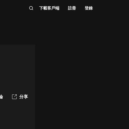
下載客戶端
註冊
登錄
論
分享