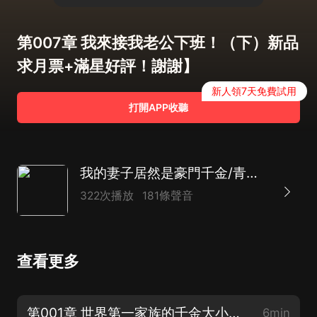
第007章 我來接我老公下班！（下）新品
求月票+滿星好評！謝謝】
新人領7天免費試用
打開APP收聽
我的妻子居然是豪門千金/青春言情/職場商戰/AI多播
322次播放
181條聲音
查看更多
第001章 世界第一家族的千金大小姐？（上）新專輯上架，感謝收聽、訂閱評論投月票！
6min