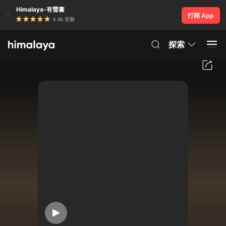
Himalaya-有聲書
打開 App
4.8k 安裝
探索