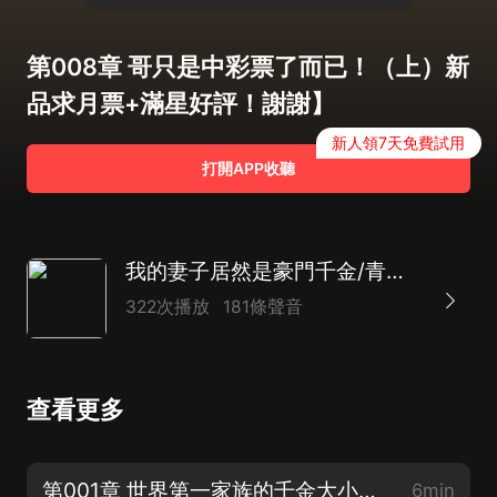
第008章 哥只是中彩票了而已！（上）新
品求月票+滿星好評！謝謝】
新人領7天免費試用
打開APP收聽
我的妻子居然是豪門千金/青春言情/職場商戰/AI多播
322次播放
181條聲音
查看更多
第001章 世界第一家族的千金大小姐？（上）新專輯上架，感謝收聽、訂閱評論投月票！
6min