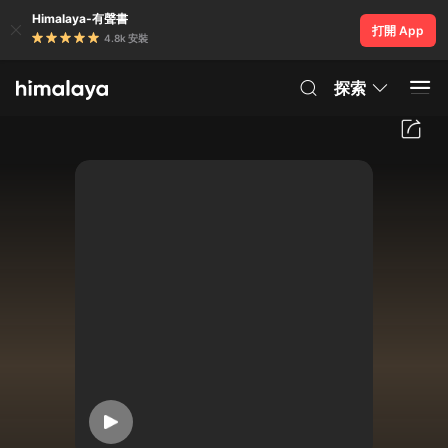
Himalaya-有聲書
打開 App
4.8k 安裝
探索