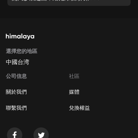
選擇您的地區
中國台湾
公司信息
社區
關於我們
媒體
聯繫我們
兌換權益