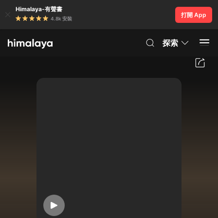
Himalaya-有聲書
打開 App
4.8k 安裝
探索