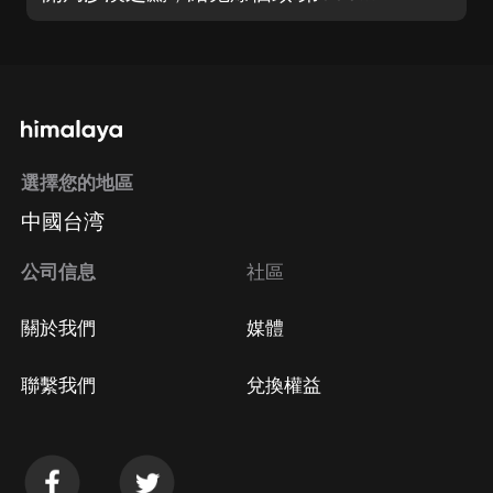
選擇您的地區
中國台湾
公司信息
社區
關於我們
媒體
聯繫我們
兌換權益