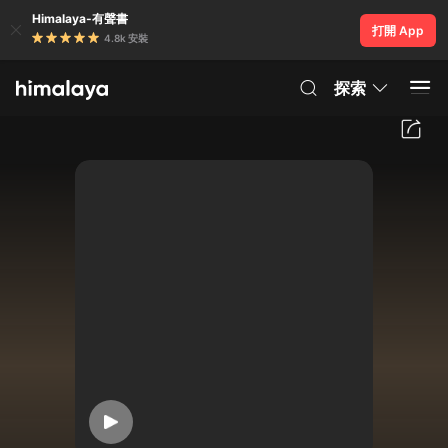
Himalaya-有聲書
打開 App
4.8k 安裝
探索