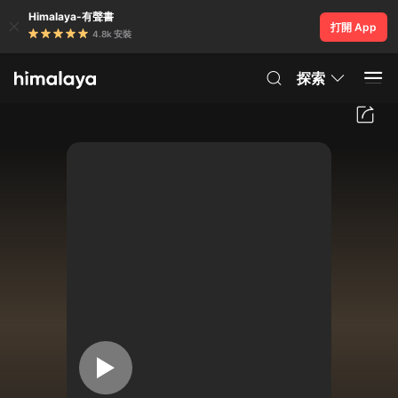
Himalaya-有聲書
打開 App
4.8k 安裝
探索