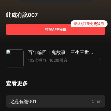
此處有詭007
新人領7天免費試用
打開APP收聽
百年輪回｜鬼故事｜三生三世｜民間詭事錄｜鬼吹燈｜人鬼情未了｜恐怖懸疑｜善惡有報
102次播放
102條聲音
查看更多
此處有詭001
5min