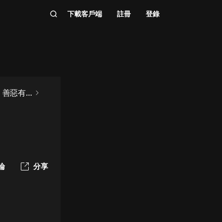
下載客戶端
註冊
登錄
｜善惡有
論
分享