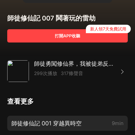
師徒修仙記 007 鬨著玩的雷劫
新人領7天免費試用
打開APP收聽
師徒勇闖修仙界，我被徒弟反撩了丨純愛雙男主丨甜寵養成系丨多播穿越劇
299次播放
317條聲音
查看更多
師徒修仙記 001 穿越異時空
9min