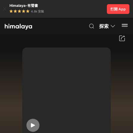
Himalaya-有聲書
打開 App
4.8k 安裝
探索