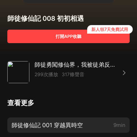
師徒修仙記 008 初初相遇
新人領7天免費試用
打開APP收聽
師徒勇闖修仙界，我被徒弟反撩了丨純愛雙男主丨甜寵養成系丨多播穿越劇
299次播放
317條聲音
查看更多
師徒修仙記 001 穿越異時空
9min