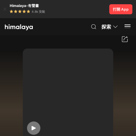
Himalaya-有聲書
打開 App
4.8k 安裝
探索