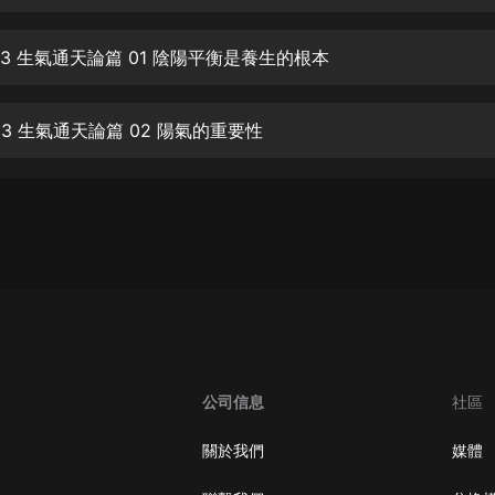
生命科學篇1-2·猴子警長科學探案記|
寶寶巴士科普
寶寶巴士
 03 生氣通天論篇 01 陰陽平衡是養生的根本
【新民間劇場】我的老千江湖｜ 有聲
的紫襟｜ 魔幻千手
 03 生氣通天論篇 02 陽氣的重要性
有聲的紫襟
《夜色鋼琴曲》
夜色鋼琴曲趙海洋
太荒吞天訣丨熱血玄幻丨紫襟領銜有
聲劇
有聲的紫襟
嫡女貴嫁 | 一刀蘇蘇團隊制作 | 古言
宮鬥重生爽文 多人有聲劇
公司信息
社區
一刀蘇蘇
中國大案紀實 | 每日一驚案！真實案
關於我們
媒體
件恐怖刑偵尚文
大舌頭尚文