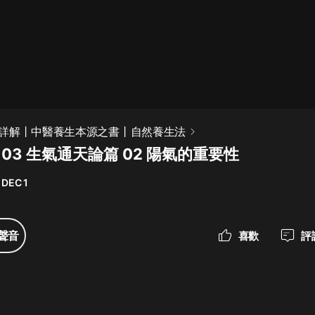
最佳女婿｜都市異能多人有聲劇｜一
種侃侃｜有聲小說
一種侃侃
米小圈上學記:一二三年級 | 暢銷出版
詳解丨中醫養生本源之書丨自然養生法
物
問 03 生氣通天論篇 02 陽氣的重要性
米小圈
 DEC 1
破壞者聯盟篇1-4季·猴子警長科學探
案記|寶寶巴士
寶寶巴士
聲音
喜歡
評
大奉打更人丨頭陀淵領銜多人有聲
劇|暢聽全集|王鶴棣、田曦薇主演影
視劇原著|賣報小郎君
頭陀淵講故事
總有這樣的歌只想一個人聽