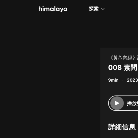
探索
全部
小說
個人成長
《黃帝內經》
相聲評書
008 素
兒童
9min
2023
歷史
情感治愈
播放
健康養生
商業財經
詳細信息
廣播劇