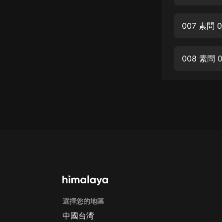
經典名著
人物傳記
007 素問
電影
生活
008 素問
英語
日語
課程
少兒教育
二次元
教育培訓
IT科技
選擇您的地區
汽車
中國台湾