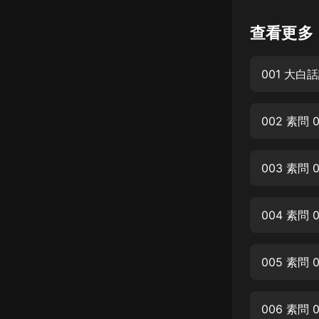
懸疑
查看更多
科幻
001 大
好書精講
外語
002 素問
耽美
認知思維
003 素問
人文
音樂
004 素問
粵語
005 素問
頭條
娛樂
006 素問