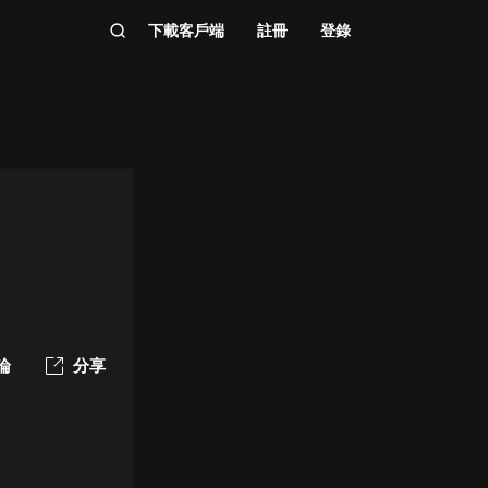
下載客戶端
註冊
登錄
論
分享