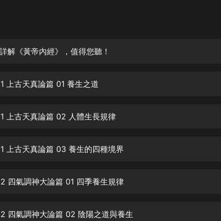
灰姑娘音樂
郭德綱於謙相聲全集
德雲社郭德綱相聲VIP
白話詳解《黃帝內經》，值得您聽！
安全警長啦咘啦哆·假期篇|新篇章加
更|寶寶巴士故事
 01 上古天真論篇 01 養生之道
寶寶巴士
凡人修仙傳|楊洋主演影視原著|薑廣
濤配音多播版本
 01 上古天真論篇 02 人體生長規律
光合積木
 01 上古天真論篇 03 養生的四種境界
摸金天師【第一季】（紫襟演播）
有聲的紫襟
 02 四氣調神大論篇 01 四季養生規律
無敵六皇子|爆笑穿越|無敵流皇子|安
燃領銜有聲小說
安燃
 02 四氣調神大論篇 02 陰陽之道與養生