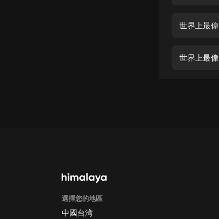
經典名著
人物傳記
世界上最偉
電影
生活
世界上最偉
英語
日語
課程
少兒教育
二次元
教育培訓
IT科技
選擇您的地區
汽車
中國台湾