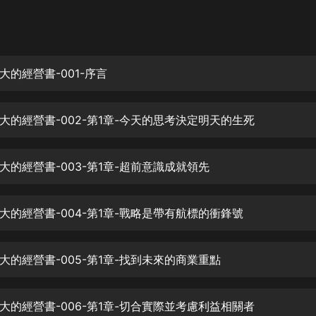
灰姑娘音樂
郭德綱於謙相聲全集
德雲社郭德綱相聲VIP
大的經營書-001-序言
安全警長啦咘啦哆·假期篇|新篇章加
更|寶寶巴士故事
大的經營書-002-第1章-今天的思考決定明天的生死
寶寶巴士
凡人修仙傳|楊洋主演影視原著|薑廣
濤配音多播版本
大的經營書-003-第1章-超前意識成就領先
光合積木
大的經營書-004-第1章-戰略是帶有航標的衝鋒號
摸金天師【第一季】（紫襟演播）
有聲的紫襟
大的經營書-005-第1章-找到未來的商業重點
無敵六皇子|爆笑穿越|無敵流皇子|安
燃領銜有聲小說
安燃
大的經營書-006-第1章-切合實際並考慮利益相關者