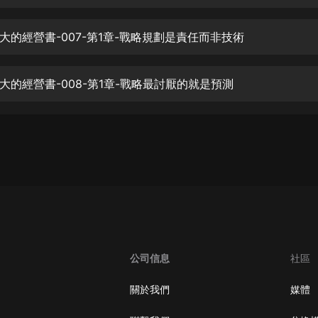
生命科學篇1-2·猴子警長科學探案記|
寶寶巴士科普
寶寶巴士
大的經營書-007-第1章-戰略規劃是責任而非技術
【新民間劇場】我的老千江湖｜ 有聲
的紫襟｜ 魔幻千手
大的經營書-008-第1章-戰略最討厭的就是預測
有聲的紫襟
《夜色鋼琴曲》
夜色鋼琴曲趙海洋
太荒吞天訣丨熱血玄幻丨紫襟領銜有
聲劇
有聲的紫襟
嫡女貴嫁 | 一刀蘇蘇團隊制作 | 古言
宮鬥重生爽文 多人有聲劇
公司信息
社區
一刀蘇蘇
中國大案紀實 | 每日一驚案！真實案
關於我們
媒體
件恐怖刑偵尚文
大舌頭尚文