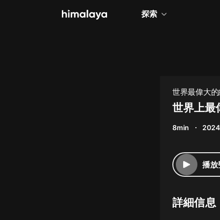
探索
全部
小說
個人成長
世界最偉大的
相聲評書
世界上最
兒童
8min
2024
歷史
情感治愈
播放
健康養生
商業財經
詳細信息
廣播劇