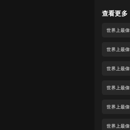
懸疑
查看更多
科幻
世界上最偉
好書精講
外語
世界上最偉
耽美
認知思維
世界上最偉
人文
音樂
世界上最偉
粵語
世界上最偉
頭條
娛樂
世界上最偉