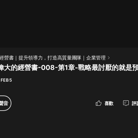
最佳女婿｜都市異能多人有聲劇｜一
種侃侃｜有聲小說
一種侃侃
米小圈上學記:一二三年級 | 暢銷出版
經營書｜提升領導力，打造高質量團隊｜企業管理
物
偉大的經營書-008-第1章-戰略最討厭的就是
米小圈
 FEB 5
破壞者聯盟篇1-4季·猴子警長科學探
案記|寶寶巴士
寶寶巴士
聲音
喜歡
評
大奉打更人丨頭陀淵領銜多人有聲
劇|暢聽全集|王鶴棣、田曦薇主演影
視劇原著|賣報小郎君
頭陀淵講故事
總有這樣的歌只想一個人聽