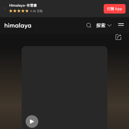
Himalaya-有聲書
打開 App
4.8k 安裝
探索