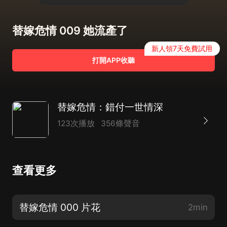
替嫁危情 009 她流產了
新人領7天免費試用
打開APP收聽
替嫁危情：錯付一世情深
123次播放
356條聲音
查看更多
替嫁危情 000 片花
2min