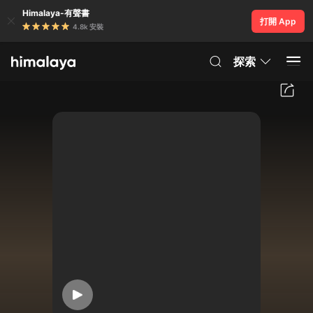
Himalaya-有聲書
打開 App
4.8k 安裝
探索