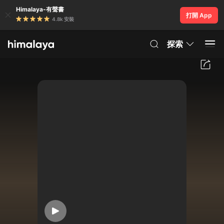
Himalaya-有聲書
打開 App
4.8k 安裝
探索