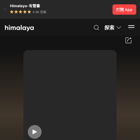
Himalaya-有聲書
打開 App
4.8k 安裝
探索