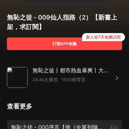
無恥之徒 - 009仙人指路（2）【新書上
架，求訂閱】
新人領7天免費試用
打開APP收聽
無恥之徒丨都市熱血暴爽丨大斌領銜多人有聲劇
24.4k次播放
1605條聲音
查看更多
無恥之徒 - 000序言【搜《全軍列陣》】
32s