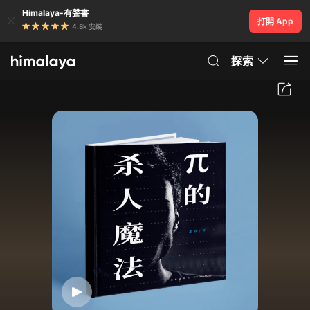
Himalaya-有聲書
打開 App
4.8k 安裝
探索