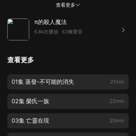
登場，榮府漸漸被罪案的陰影籠罩。神秘現身又憑空消失
查看更多
的亡靈、高空墜落的屍體、多重密室內的不可能謀殺……
...
π的殺人魔法
6.8k次播放
63條聲音
查看更多
01集 蒸發-不可能的消失
21min
02集 榮氏一族
22min
03集 亡靈在現
20min