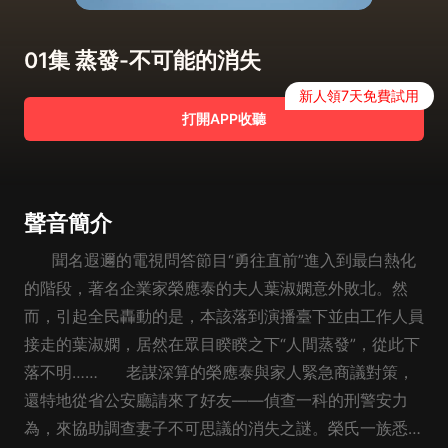
01集 蒸發-不可能的消失
新人領7天免費試用
打開APP收聽
聲音簡介
聞名遐邇的電視問答節目“勇往直前”進入到最白熱化
的階段，著名企業家榮應泰的夫人葉淑嫻意外敗北。然
而，引起全民轟動的是，本該落到演播臺下並由工作人員
接走的葉淑嫻，居然在眾目睽睽之下“人間蒸發”，從此下
落不明…… 老謀深算的榮應泰與家人緊急商議對策，
還特地從省公安廳請來了好友——偵查一科的刑警安力
為，來協助調查妻子不可思議的消失之謎。榮氏一族悉數