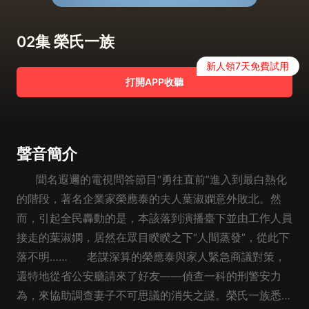
02集 榮氏一族
新人領7天免費試用
打開APP收聽
聲音簡介
聞名遐邇的電視問答節目“勇往直前”進入到最白熱化
的階段，著名企業家榮應泰的夫人葉淑嫻意外敗北。然
而，引起全民轟動的是，本該落到演播臺下並由工作人員
接走的葉淑嫻，居然在眾目睽睽之下“人間蒸發”，從此下
落不明…… 老謀深算的榮應泰與家人緊急商議對策，
還特地從省公安廳請來了好友——偵查一科的刑警安力
為，來協助調查妻子不可思議的消失之謎。榮氏一族悉數