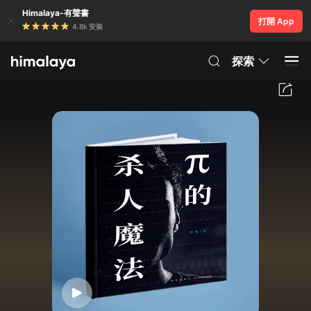
Himalaya-有聲書
打開 App
4.8k 安裝
探索