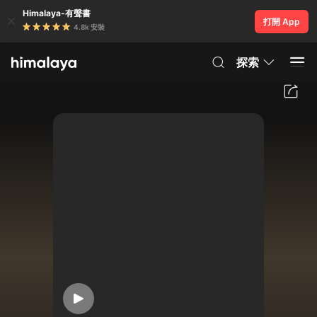
Himalaya-有聲書
打開 App
4.8k 安裝
探索