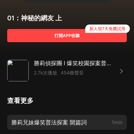
01：神秘的網友 上
新人領7天免費試用
打開APP收聽
勝莉偵探團 I 爆笑校園探案普法故事 I 暢聽合集
2.7k次播放
454條聲音
查看更多
勝莉兄妹爆笑普法探案 開篇詞
1min