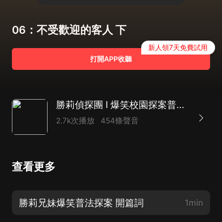
06：不受歡迎的客人 下
新人領7天免費試用
打開APP收聽
勝莉偵探團 I 爆笑校園探案普法故事 I 暢聽合集
2.7k次播放
454條聲音
查看更多
勝莉兄妹爆笑普法探案 開篇詞
1min