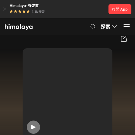
Himalaya-有聲書
打開 App
4.8k 安裝
探索