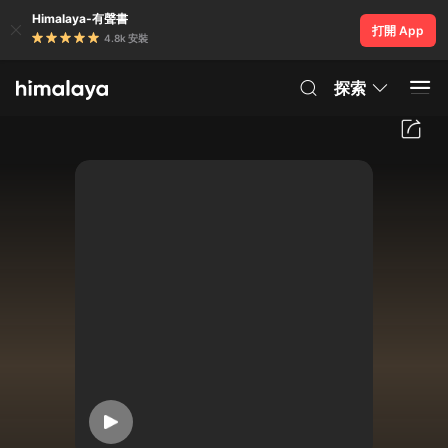
Himalaya-有聲書
打開 App
4.8k 安裝
探索