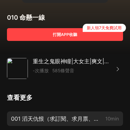
010 命懸一線
新人領7天免費試用
打開APP收聽
重生之鬼眼神瞳|大女主|爽文|搞笑|搞事業|輕恐怖懸疑
-次播放
585條聲音
查看更多
001 滔天仇恨（求訂閱、求月票、求點讚！）
10min