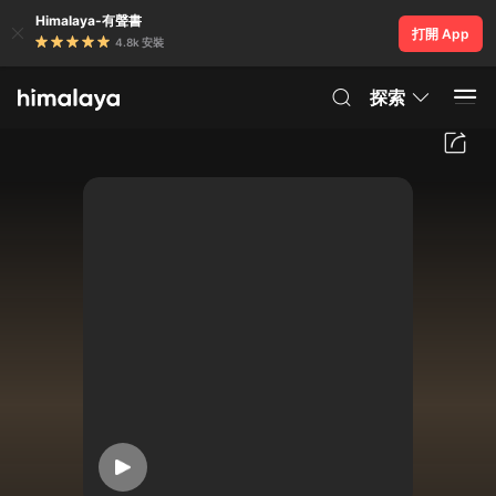
Himalaya-有聲書
打開 App
4.8k 安裝
探索