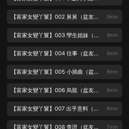
【富家女變丫鬟】002 舅舅（盆友們，求訂閱❤️，求好評❤️，求月票❤️）
9min
【富家女變丫鬟】003 孿生姐妹（盆友們，求訂閱❤️，求好評❤️，求月票❤️）
9min
【富家女變丫鬟】004 往事（盆友們，求訂閱❤️，求好評❤️，求月票❤️）
8min
【富家女變丫鬟】005 小插曲（盆友們，求訂閱❤️，求好評❤️，求月票❤️）
8min
【富家女變丫鬟】006 烏龍（盆友們，求訂閱❤️，求好評❤️，求月票❤️）
8min
【富家女變丫鬟】007 出乎意料（盆友們，求訂閱❤️，求好評❤️，求月票❤️）
8min
【富家女變丫鬟】008 查證（盆友們，求訂閱❤️，求好評❤️，求月票❤️）
7min