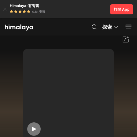
Himalaya-有聲書
打開 App
4.8k 安裝
探索