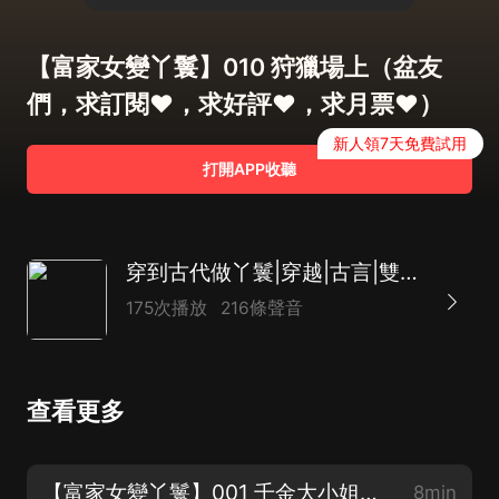
【富家女變丫鬟】010 狩獵場上（盆友
們，求訂閱❤️，求好評❤️，求月票❤️）
新人領7天免費試用
打開APP收聽
穿到古代做丫鬟|穿越|古言|雙潔互寵|輕鬆無虐|真人多播
175次播放
216條聲音
查看更多
【富家女變丫鬟】001 千金大小姐（盆友們，求訂閱❤️，求好評❤️，求月票❤️）
8min