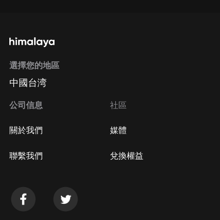
選擇您的地區
中國台湾
公司信息
社區
關於我們
媒體
聯繫我們
兌換權益