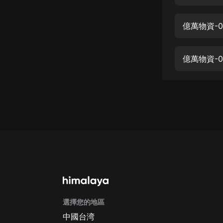
經典名著
人物傳記
億萬物資-0
電影
生活
億萬物資-0
英語
日語
課程
少兒教育
二次元
教育培訓
IT科技
選擇您的地區
汽車
中國台湾