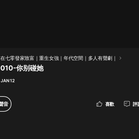
最佳女婿｜都市異能多人有聲劇｜一
種侃侃｜有聲小說
一種侃侃
米小圈上學記:一二三年級 | 暢銷出版
我在七零發家致富｜重生女強｜年代空間｜多人有聲劇｜
物
010-你别碰她
米小圈
 JAN 12
破壞者聯盟篇1-4季·猴子警長科學探
案記|寶寶巴士
寶寶巴士
聲音
喜歡
評
大奉打更人丨頭陀淵領銜多人有聲
劇|暢聽全集|王鶴棣、田曦薇主演影
視劇原著|賣報小郎君
頭陀淵講故事
總有這樣的歌只想一個人聽