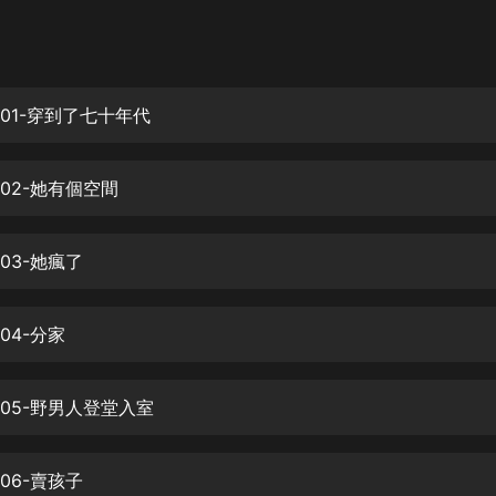
灰姑娘音樂
郭德綱於謙相聲全集
德雲社郭德綱相聲VIP
001-穿到了七十年代
安全警長啦咘啦哆·假期篇|新篇章加
更|寶寶巴士故事
02-她有個空間
寶寶巴士
凡人修仙傳|楊洋主演影視原著|薑廣
濤配音多播版本
03-她瘋了
光合積木
04-分家
摸金天師【第一季】（紫襟演播）
有聲的紫襟
005-野男人登堂入室
無敵六皇子|爆笑穿越|無敵流皇子|安
燃領銜有聲小說
安燃
06-賣孩子