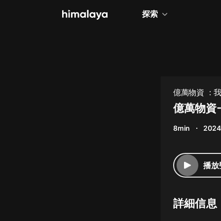
探索
全部
小說
個人成長
億萬物資 ：
相聲評書
億萬物資-
兒童
8min
2024
歷史
情感治愈
播放
健康養生
商業財經
詳細信息
廣播劇