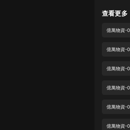
懸疑
查看更多
科幻
億萬物資-
好書精講
外語
億萬物資-0
耽美
認知思維
億萬物資-0
人文
音樂
億萬物資-0
粵語
億萬物資-
頭條
娛樂
億萬物資-0