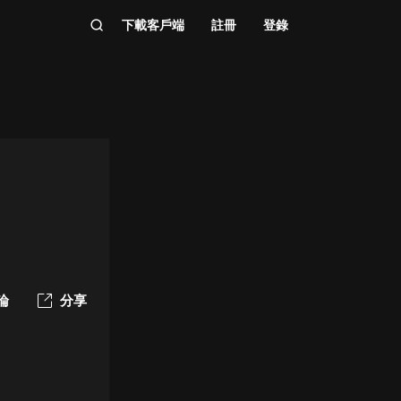
下載客戶端
註冊
登錄
論
分享