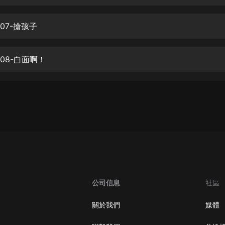
生命科學篇1-2·猴子警長科學探案記|
寶寶巴士科普
寶寶巴士
07-搶孩子
【新民間劇場】我的老千江湖｜ 有聲
的紫襟｜ 魔幻千手
08-白面啊！
有聲的紫襟
《夜色鋼琴曲》
夜色鋼琴曲趙海洋
太荒吞天訣丨熱血玄幻丨紫襟領銜有
聲劇
有聲的紫襟
嫡女貴嫁 | 一刀蘇蘇團隊制作 | 古言
宮鬥重生爽文 多人有聲劇
公司信息
社區
一刀蘇蘇
中國大案紀實 | 每日一驚案！真實案
關於我們
媒體
件恐怖刑偵尚文
大舌頭尚文