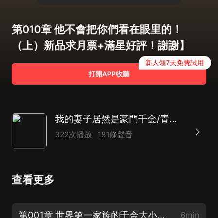
第010章 他不會把你們看在眼里的！
（上）新品求月票+滿星好評！謝謝】
新人領7天免費試用
打開APP收聽
我的妻子居然是豪門千金/青春言情/職場商戰/AI多播
322次播放
181條聲音
查看更多
第001章 世界第一家族的千金大小姐？（上）新專輯上架，感謝收聽、訂閱評論投月票！
6min