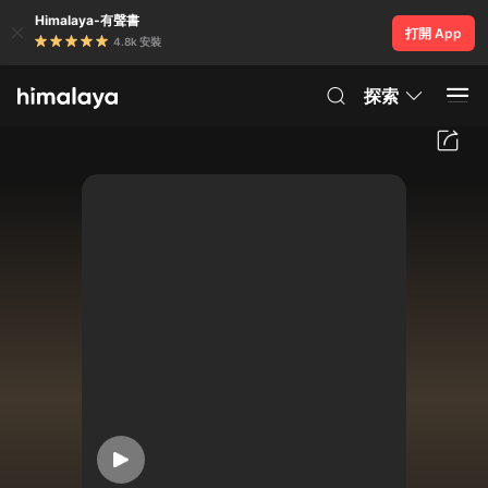
Himalaya-有聲書
打開 App
4.8k 安裝
探索