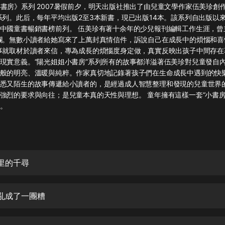
灰姑娘音樂
書房》系列 2007暑假前夕，明天出版社推出了由兒童文學作家伍美珍創
系列。此后，每年平均出版2至3本新書，現已出版14本。該系列自出版以
中國童書暢銷書榜前列。 伍美珍有著十余年的少兒報刊編輯工作生涯，曾
郭德綱於謙相聲全集
欄。無數小讀者給她寫來了上萬封真情信件，訴說自己在成長中的煩惱和喜
德雲社郭德綱相聲VIP
事就取材於讀者來信，專為成長的煩惱度身定做，真實反映出孩子中間存在
現實意義。“陽光姐姐小書房”系列所有的故事都洋溢著伍美珍對兒童發自
安全警長啦咘啦哆·假期篇|新篇章加
般的明亮、溫暖與純粹。作家真切地記錄著孩子們在生命成長中遇到的快
更|寶寶巴士故事
悉又陌生的故事傳遞給小讀者的，是經過成人智慧整理和發現的兒童世界
寶寶巴士
強烈的要求與向往；是兒童本真的天性與理想。 童年擁有這樣一套“小書房
。
凡人修仙傳|楊洋主演影視原著|薑廣
濤配音多播版本
光合積木
摸金天師【第一季】（紫襟演播）
巷里的千尋
有聲的紫襟
無敵六皇子|爆笑穿越|無敵流皇子|安
都亂成了一團糟
燃領銜有聲小說
安燃