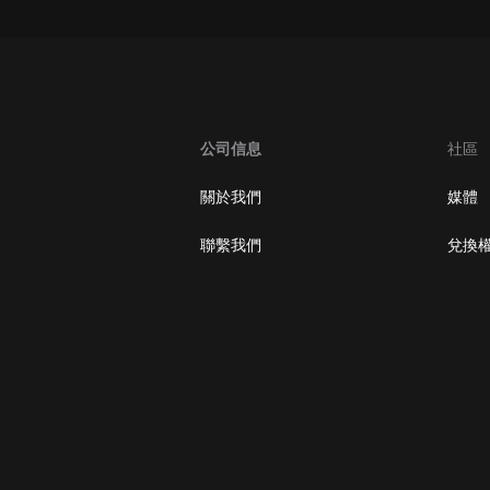
大秦：不裝了，你爹我是秦始皇丨爆
笑穿越丨伍壹劇社多人劇|趙家繼承
人秦朝
伍壹劇社
詭秘之主 | 多人有聲劇丨同名動畫原
著 | 西幻克蘇魯 | 烏賊作品
公司信息
社區
8082Audio
關於我們
媒體
重生1980：開局迎娶姐姐閨蜜丨頭
陀淵領銜丨重生八零丨精品多人有聲
聯繫我們
兌換
劇
頭陀淵講故事
成何體統丨雙穿反套路爆笑爽文丨冷
月淺淺&倔強的小紅丨精品多人有聲
劇
o冷月淺淺o