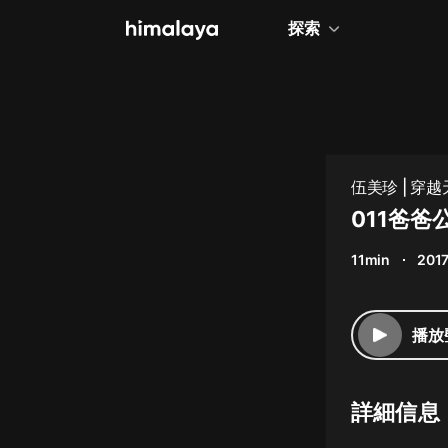
探索
全部
小說
個人成長
伍美珍 | 穿
相聲評書
011爸爸
兒童
11min
201
歷史
情感治愈
播放
健康養生
商業財經
詳細信息
廣播劇