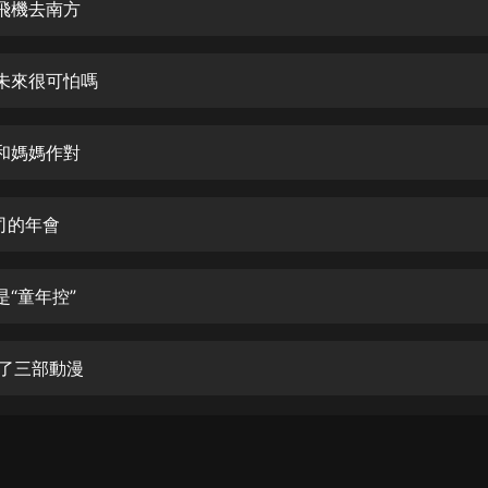
生命科學篇1-2·猴子警長科學探案記|
坐飛機去南方
寶寶巴士科普
寶寶巴士
的未來很可怕嗎
【新民間劇場】我的老千江湖｜ 有聲
的紫襟｜ 魔幻千手
有聲的紫襟
偉和媽媽作對
《夜色鋼琴曲》
夜色鋼琴曲趙海洋
公司的年會
太荒吞天訣丨熱血玄幻丨紫襟領銜有
聲劇
是“童年控”
有聲的紫襟
嫡女貴嫁 | 一刀蘇蘇團隊制作 | 古言
看了三部動漫
宮鬥重生爽文 多人有聲劇
一刀蘇蘇
中國大案紀實 | 每日一驚案！真實案
件恐怖刑偵尚文
大舌頭尚文