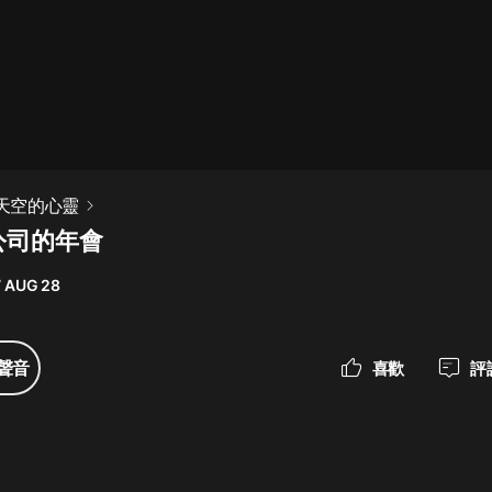
最佳女婿｜都市異能多人有聲劇｜一
種侃侃｜有聲小說
一種侃侃
米小圈上學記:一二三年級 | 暢銷出版
越天空的心靈
物
公司的年會
米小圈
7 AUG 28
破壞者聯盟篇1-4季·猴子警長科學探
案記|寶寶巴士
寶寶巴士
聲音
喜歡
評
大奉打更人丨頭陀淵領銜多人有聲
劇|暢聽全集|王鶴棣、田曦薇主演影
視劇原著|賣報小郎君
頭陀淵講故事
總有這樣的歌只想一個人聽