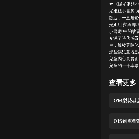
☆《陽光姐姐小
懸疑
光姐姐小書房”
歡迎，一直居於
科幻
光姐姐”熱線專
小書房”中的故
好書精講
充滿了時代感及
外語
重，散發著陽光
那些讓兒童既熟
耽美
兒童內心真實而
兒童的一件幸事
認知思維
人文
查看更多
音樂
016梨花
粵語
頭條
015到處
娛樂