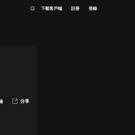
下載客戶端
註冊
登錄
論
分享