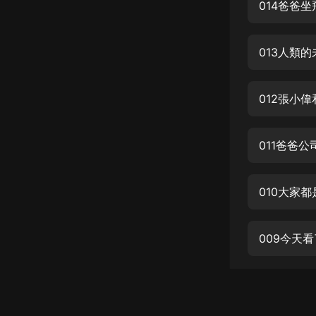
經典名著
014爸爸
人物傳記
013人類
電影
生活
012張小
英語
日語
011爸爸
課程
少兒教育
010大家都
二次元
009今天
教育培訓
IT科技
汽車