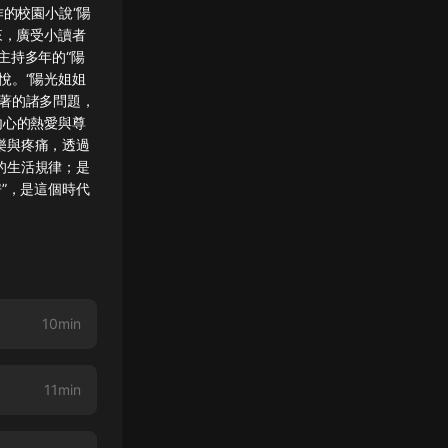
作的校園小說“陽
來，廣受小讀者
主持多年的“陽
悅。“陽光姐姐
著的諸多問題，
內心的熱愛與尊
樂與疼痛，透過
的生活規律；是
”，是這個時代
10min
11min