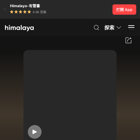
Himalaya-有聲書
打開 App
4.8k 安裝
探索