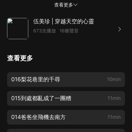
的煩惱和喜悅。“陽光姐姐小書房”中的故事就取材於讀者
查看更多
來信，專為成長的煩惱度身定做，真實反映出孩子中間存
在著的諸多問題，充滿了時代感及現實意義。“陽光姐姐
伍美珍 | 穿越天空的心靈
小書房”系列所有的故事都洋溢著伍美珍對兒童發自內心
673次播放
16條聲音
的熱愛與尊重，散發著陽光般的明亮、溫暖與純粹。作家
真切地記錄著孩子們在生命成長中遇到的快樂與疼痛，透
過那些讓兒童既熟悉又陌生的故事傳遞給小讀者的，是經
查看更多
過成人智慧整理和發現的兒童世界的生活規律；是兒童內
心真實而強烈的要求與向往；是兒童本真的天性與理想。
童年擁有這樣一套“小書房”，是這個時代兒童的一件幸
016梨花巷里的千尋
10min
事。
015到處都亂成了一團糟
11min
014爸爸坐飛機去南方
11min