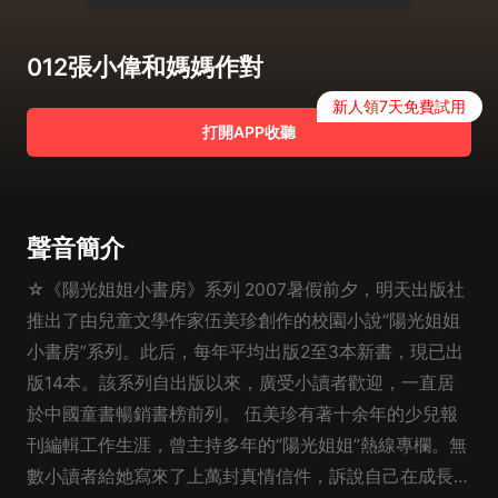
012張小偉和媽媽作對
新人領7天免費試用
打開APP收聽
聲音簡介
☆《陽光姐姐小書房》系列 2007暑假前夕，明天出版社
推出了由兒童文學作家伍美珍創作的校園小說“陽光姐姐
小書房”系列。此后，每年平均出版2至3本新書，現已出
版14本。該系列自出版以來，廣受小讀者歡迎，一直居
於中國童書暢銷書榜前列。 伍美珍有著十余年的少兒報
刊編輯工作生涯，曾主持多年的“陽光姐姐”熱線專欄。無
數小讀者給她寫來了上萬封真情信件，訴說自己在成長中