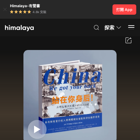
Himalaya-有聲書
打開 App
4.8k 安裝
探索